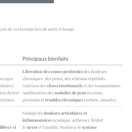
çois de vos besoins lors de notre échange.
Principaux bienfaits
Libération des causes profondes
des douleurs
locages
chroniques, des peurs, des schémas répétitifs.
ulaires,
Guérison des
chocs émotionnels
et des traumatismes.
tion du test
Amélioration des
maladies de peau
(eczéma,
bération.
psoriasis) et
troubles chroniques
(asthme, sinusite).
Soulage les
douleurs articulaires et
inflammatoires
(sciatique, arthrose). Réduit
librer et
le
stress
et l’anxiété. Renforce le
système