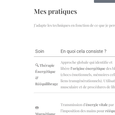
Mes pratiques
J’adapte les techniques en fonction de ce que je per
Soin
En quoi cela consiste ?
Approche globale qui identifie et
🔍 Thérapie
libère
l’origine énergétique
des b
Énergétique
(chocs émotionnels, mémoires cell
&
liens transgénérationnels). Utilisa
Rééquilibrage
musculaire et de procédures de li
Transmission d’
énergie vitale
par
🤲
l’imposition des mains pour
rééqui
Magnétisme