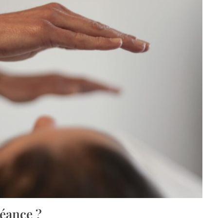
éance ?