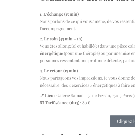
1. L’échange (15 min)
Nous parlons de ce qui vous amène, de vos ressentis
l’accompagnement.
2. Le soin (45 min – 1h)
Vous êtes allongé(e) et habillé(e) dans une pièce 
énergétique
(pour une thérapie) ou par une mise en
personnes ressentent une profonde détente, parfois
3. Le retour (15 min)
Nous partageons vos impressions. Je vous donne des 
nécessaire, des « exercices » énergétiques à faire e
📍 Lieu :
Galerie Saman – 3 rue Fizeau, 75015 Paris (o
💶 Tarif séance (1h15) :
80 €
Cliquez 