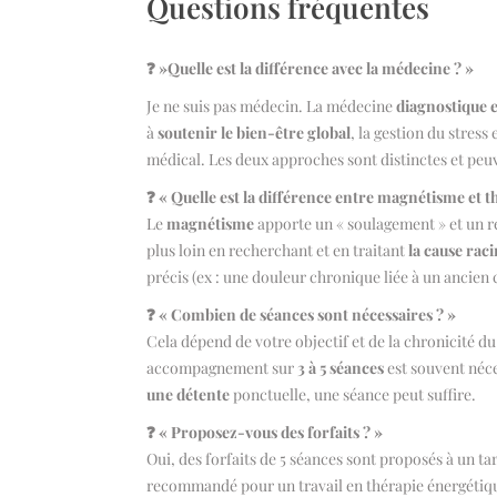
Questions fréquentes
❓ »Quelle est la différence avec la médecine ? »
Je ne suis pas médecin. La médecine
diagnostique e
à
soutenir le bien-être global
, la gestion du stress
médical. Les deux approches sont distinctes et peuv
❓ « Quelle est la différence entre magnétisme et t
Le
magnétisme
apporte un « soulagement » et un ré
plus loin en recherchant et en traitant
la cause rac
précis (ex : une douleur chronique liée à un ancien 
❓ « Combien de séances sont nécessaires ? »
Cela dépend de votre objectif et de la chronicité d
accompagnement sur
3 à 5 séances
est souvent néc
une détente
ponctuelle, une séance peut suffire.
❓ « Proposez-vous des forfaits ? »
Oui, des forfaits de 5 séances sont proposés à un t
recommandé pour un travail en thérapie énergétiq