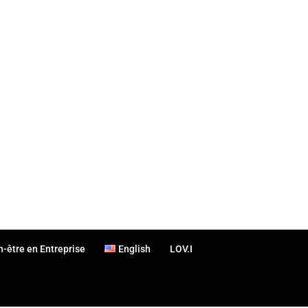
n-être en Entreprise
English
LOV.I