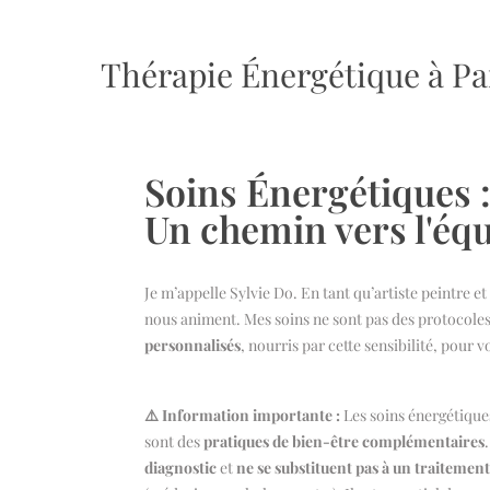
Thérapie Énergétique à Pari
Soins Énergétiques 
Un chemin vers l'équ
Je m’appelle Sylvie Do. En tant qu’artiste peintre et
nous animent. Mes soins ne sont pas des protocoles
personnalisés
, nourris par cette sensibilité, pour 
⚠️ Information importante :
Les soins énergétique
sont des
pratiques de bien-être complémentaires
.
diagnostic
et
ne se substituent pas à un traitement