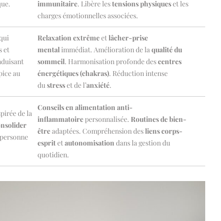
que.
immunitaire
. Libère les
tensions physiques
et les
charges émotionnelles associées.
qui
Relaxation extrême
et
lâcher-prise
s et
mental
immédiat. Amélioration de la
qualité du
nduisant
sommeil
. Harmonisation profonde des
centres
pice au
énergétiques (chakras)
. Réduction intense
du
stress
et de l’
anxiété
.
Conseils en alimentation anti-
pirée de la
inflammatoire
personnalisée.
Routines de bien-
nsolider
être
adaptées. Compréhension des
liens corps-
a personne
esprit
et
autonomisation
dans la gestion du
quotidien.