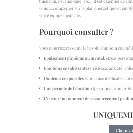
(médecin, psychologue, etc.). Il est essentiel de c
vous accompagner sur le plan énergétique et émotio
votre équipe médicale.
Pourquoi consulter ?
Vous pourriez ressentir le besoin d’un soin énergétiq
Épuisement physique ou mental
, stress persista
Émotions envahissantes
(tristesse, anxiété, colè
Douleurs corporelles
sans cause médicale claire 
Une période de transition
(personnelle ou profes
L’envie d’un moment de ressourcement profo
UNIQUEMEN
Cliquez 