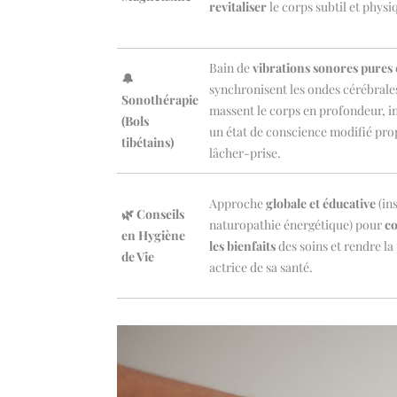
revitaliser
le corps subtil et physi
Bain de
vibrations sonores pures
🔔
synchronisent les ondes cérébrale
Sonothérapie
massent le corps en profondeur, i
(Bols
un état de conscience modifié pro
tibétains)
lâcher-prise.
Approche
globale et éducative
(ins
🌿 Conseils
naturopathie énergétique) pour
co
en Hygiène
les bienfaits
des soins et rendre l
de Vie
actrice de sa santé.